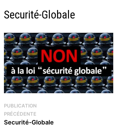
Securité-Globale
Navigation
PUBLICATION
Publication
PRÉCÉDENTE
de
précédente :
Securité-Globale
l’article