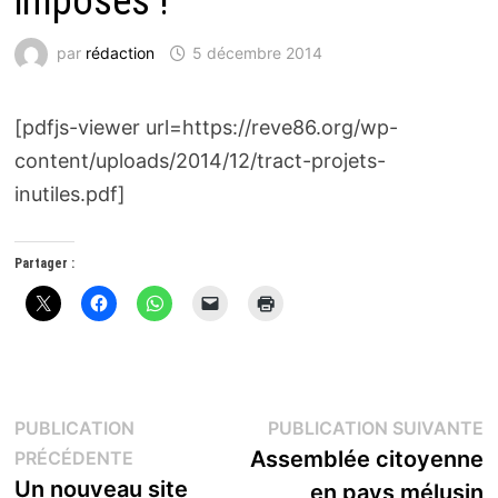
imposés !
par
rédaction
5 décembre 2014
[pdfjs-viewer url=https://reve86.org/wp-
content/uploads/2014/12/tract-projets-
inutiles.pdf]
Partager :
Navigation
P
PUBLICATION
PUBLICATION SUIVANTE
Publication
s
Assemblée citoyenne
PRÉCÉDENTE
de
précédente :
Un nouveau site
en pays mélusin