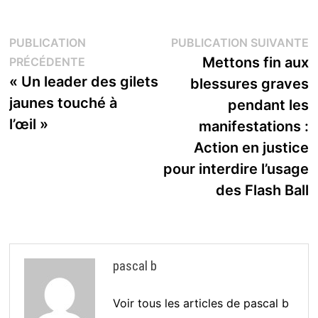
Navigation
P
PUBLICATION
PUBLICATION SUIVANTE
Publication
s
Mettons fin aux
PRÉCÉDENTE
de
précédente :
« Un leader des gilets
blessures graves
l’article
jaunes touché à
pendant les
l’œil »
manifestations :
Action en justice
pour interdire l’usage
des Flash Ball
pascal b
Voir tous les articles de pascal b