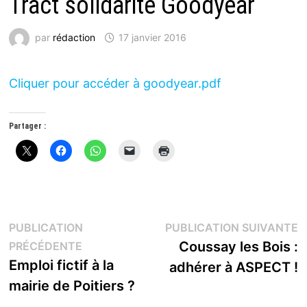
Tract solidarité Goodyear
par
rédaction
17 janvier 2016
Cliquer pour accéder à goodyear.pdf
Partager :
Navigation
P
PUBLICATION
PUBLICATION SUIVANTE
Publication
s
Coussay les Bois :
PRÉCÉDENTE
de
précédente :
Emploi fictif à la
adhérer à ASPECT !
l’article
mairie de Poitiers ?