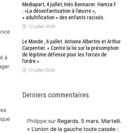
Mediapart, 4 juillet, Inès Bennacer. Hamza F
: »La désenfantisation à l’œuvre »,
« adultification » des enfants racisés.
13 juillet 2026
ance
Le Monde , 6 juillet. Antoine Albertini et Arthur
Carpentier. « Contre la loi sur la présomption
de légitime défense pour les forces de
té à
l’ordre »
ager
13 juillet 2026
…
Derniers commentaires
des
rique
Philippe
sur
Regards. 5 mars. Martelli.
« L’union de la gauche toute cassée :