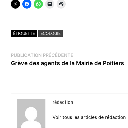
ÉTIQUETTÉ
ÉCOLOGIE
Navigation
Publication
PUBLICATION PRÉCÉDENTE
précédente :
Grève des agents de la Mairie de Poitiers
de
l’article
rédaction
Voir tous les articles de rédaction