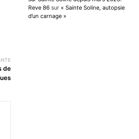
Reve 86
sur
« Sainte Soline, autopsie
d’un carnage »
Publication
ANTE
suivante :
s de
ques