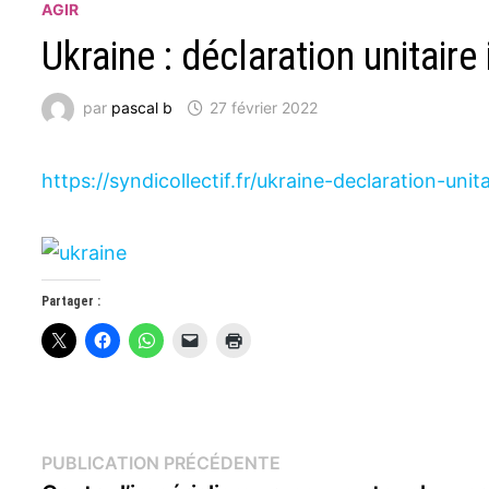
AGIR
Ukraine : déclaration unitaire
par
pascal b
27 février 2022
https://syndicollectif.fr/ukraine-declaration-unit
Partager :
Navigation
Publication
PUBLICATION PRÉCÉDENTE