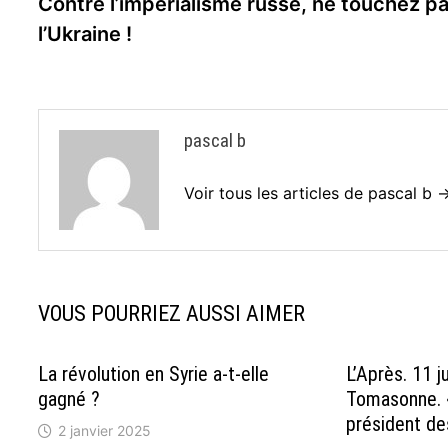
précédente :
Contre l’impérialisme russe, ne touchez pa
de
l’Ukraine !
l’article
pascal b
Voir tous les articles de pascal b 
VOUS POURRIEZ AUSSI AIMER
La révolution en Syrie a-t-elle
L’Après. 11 j
gagné ?
Tomasonne. 
président des
2 janvier 2025