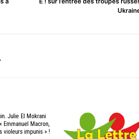
s à
E ! sur l’entrée des troupes russe
Ukra
→
uin. Julie El Mokrani
« Emmanuel Macron,
 violeurs impunis » !