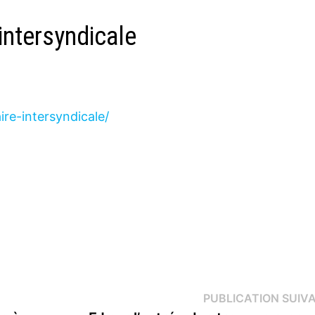
 intersyndicale
aire-intersyndicale/
PUBLICATION SUIV