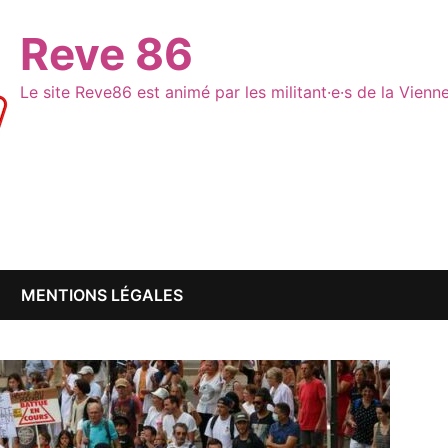
Reve 86
Le site Reve86 est animé par les militant·e·s de la Vien
MENTIONS LÉGALES