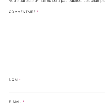
Votre adresse e-mail ne sera pas publiée.
Les champs 
COMMENTAIRE
*
NOM
*
E-MAIL
*