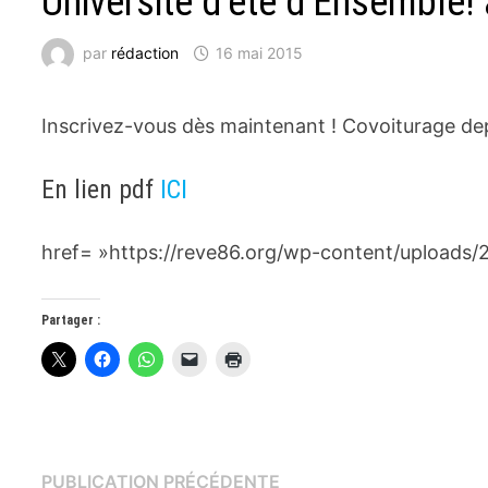
Université d’été d’Ensemble!
par
rédaction
16 mai 2015
Inscrivez-vous dès maintenant ! Covoiturage dep
En lien pdf
ICI
href= »https://reve86.org/wp-content/uploads/
Partager :
Navigation
Publication
PUBLICATION PRÉCÉDENTE