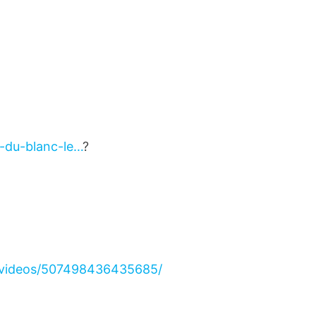
e-du-blanc-le…
?
/videos/507498436435685/