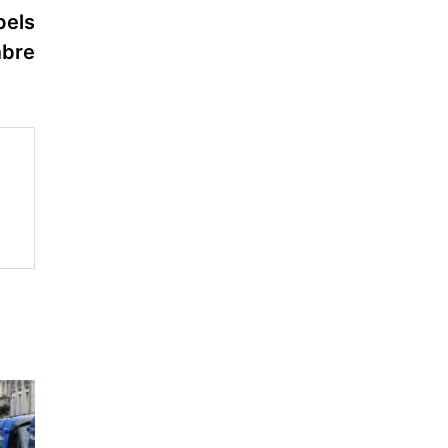
suivante :
pels
mbre