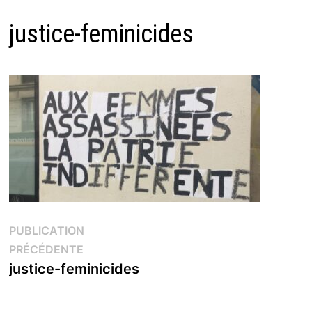
justice-feminicides
Navigation
PUBLICATION
Publication
PRÉCÉDENTE
de
précédente :
justice-feminicides
l’article