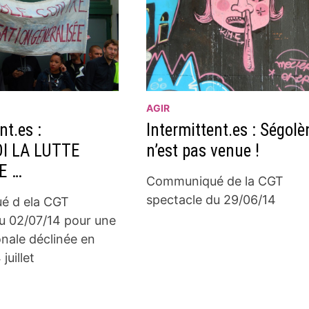
AGIR
nt.es :
Intermittent.es : Ségolè
I LA LUTTE
n’est pas venue !
E …
Communiqué de la CGT
spectacle du 29/06/14
é d ela CGT
u 02/07/14 pour une
onale déclinée en
juillet