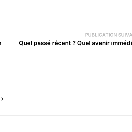
PUBLICATION SUIV
n
Quel passé récent ? Quel avenir immédi
 →