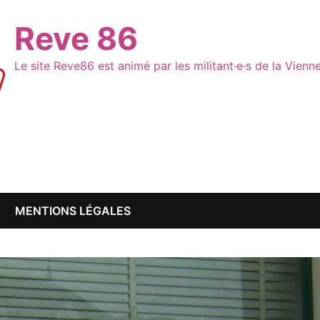
Reve 86
Le site Reve86 est animé par les militant·e·s de la Vien
MENTIONS LÉGALES