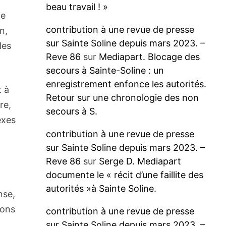
beau travail ! »
le
contribution à une revue de presse
n,
sur Sainte Soline depuis mars 2023. –
les
Reve 86
sur
Mediapart. Blocage des
secours à Sainte-Soline : un
enregistrement enfonce les autorités.
t à
Retour sur une chronologie des non
re,
secours à S.
exes
contribution à une revue de presse
sur Sainte Soline depuis mars 2023. –
Reve 86
sur
Serge D. Mediapart
documente le « récit d’une faillite des
autorités »à Sainte Soline.
nse,
ions
contribution à une revue de presse
sur Sainte Soline depuis mars 2023. –