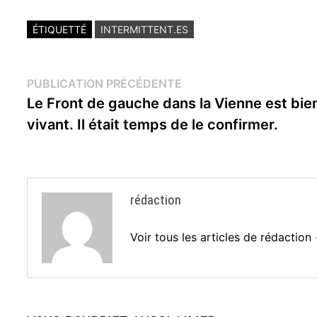
ÉTIQUETTÉ
INTERMITTENT.ES
Navigation
Publication
PUBLICATION PRÉCÉDENTE
précédente :
Le Front de gauche dans la Vienne est bie
de
vivant. Il était temps de le confirmer.
l’article
rédaction
Voir tous les articles de rédaction