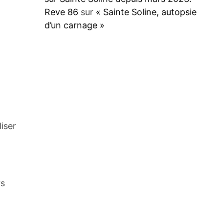
Reve 86
sur
« Sainte Soline, autopsie
d’un carnage »
iser
rs