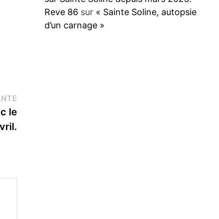
Reve 86
sur
« Sainte Soline, autopsie
d’un carnage »
Publication
ANTE
suivante :
c le
ril.