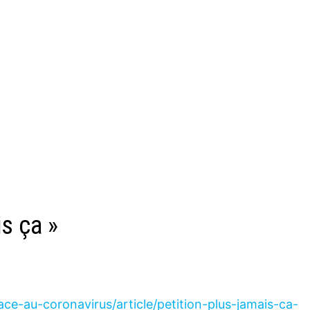
is ça »
face-au-coronavirus/article/petition-plus-jamais-ca-