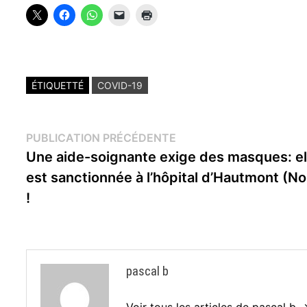
ÉTIQUETTÉ
COVID-19
Navigation
Publication
PUBLICATION PRÉCÉDENTE
précédente :
Une aide-soignante exige des masques: el
de
est sanctionnée à l’hôpital d’Hautmont (No
l’article
!
pascal b