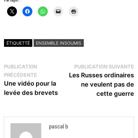
Partager :
ÉTIQUETTÉ
ENSEMBLE INSOUMIS
Navigation
P
PUBLICATION
PUBLICATION SUIVANTE
Publication
s
Les Russes ordinaires
PRÉCÉDENTE
de
précédente :
Une vidéo pour la
ne veulent pas de
l’article
levée des brevets
cette guerre
pascal b