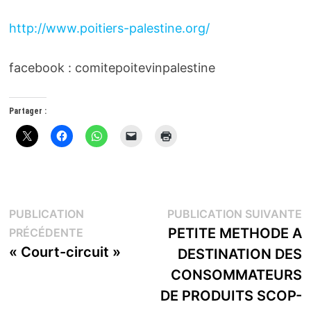
http://www.poitiers-palestine.org/
facebook : comitepoitevinpalestine
Partager :
Navigation
P
PUBLICATION
PUBLICATION SUIVANTE
Publication
s
PETITE METHODE A
PRÉCÉDENTE
de
précédente :
« Court-circuit »
DESTINATION DES
l’article
CONSOMMATEURS
DE PRODUITS SCOP-